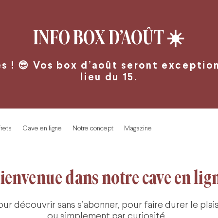
INFO BOX D’AOÛT
☀️
 ! 😎 Vos box d’août seront exceptionn
lieu du 15.
rets
Cave en ligne
Notre concept
Magazine
ienvenue dans notre cave en lig
our découvrir sans s’abonner, pour faire durer le plaisi
ou simplement par curiosité…