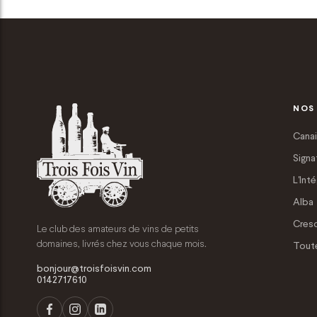
NOS
Canai
Signa
L'Inté
Alba
Cres
Le club des amateurs de vins de petits
domaines, livrés chez vous chaque mois.
Tout
bonjour@troisfoisvin.com
0142717610