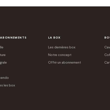
 ABONNEMENTS
LA BOX
BO
lle
Les dernières box
Cav
ture
Notre concept
Cof
grale
Offrir un abonnement
Car
cendo
es les box