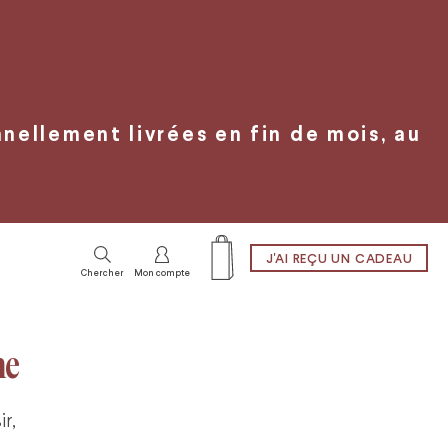
ellement livrées en fin de mois, au
J'AI REÇU UN CADEAU
Chercher
Mon compte
ne
r,