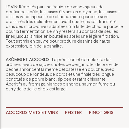
LE VIN
: Récoltés par une équipe de vendangeurs de
confiance, fidèle, les raisins (25 ans en moyenne, les raisins –
pas les vendangeurs !) de chaque micro-parcelle sont
pressurés très délicatement avant que le jus soit transféré
dans des micro-cuves adaptées à la taille de chaque parcelle
pour la fermentation. Le vin y restera au contact de ses lies
fines jusqu’à la mise en bouteilles après une légère filtration.
Tout est mis en œuvre pour produire des vins de haute
expression, loin de la banalité.
ARÔMES ET ACCORDS
: La précision et complexité des
arômes, avec de si jolies notes de bergamote, de poire, de
pêche annoncent la même délicatesse en bouche, avec
beaucoup de rondeur, de corps et une finale très longue
ponctuée de poivre blanc, épicée et rafraichissante.
Apéritifs au fromage, viandes blanches, saumon fumé ou
curry de lotte, le choix est large !
ACCORDS METS ET VINS
PFISTER
PINOT GRIS