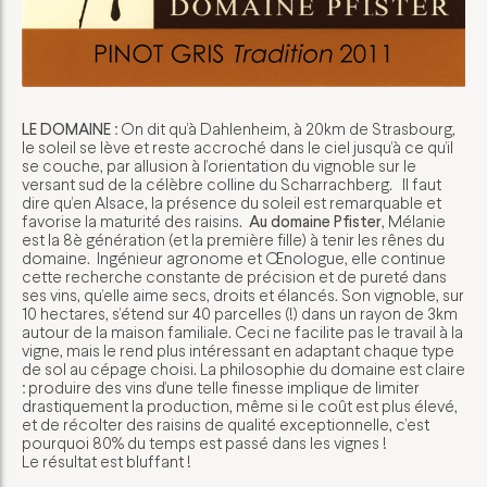
LE DOMAINE
: On dit qu’à Dahlenheim, à 20km de Strasbourg,
le soleil se lève et reste accroché dans le ciel jusqu’à ce qu’il
se couche, par allusion à l’orientation du vignoble sur le
versant sud de la célèbre colline du Scharrachberg. Il faut
dire qu’en Alsace, la présence du soleil est remarquable et
favorise la maturité des raisins.
Au domaine Pfister
, Mélanie
est la 8è génération (et la première fille) à tenir les rênes du
domaine. Ingénieur agronome et Œnologue, elle continue
cette recherche constante de précision et de pureté dans
ses vins, qu’elle aime secs, droits et élancés. Son vignoble, sur
10 hectares, s’étend sur 40 parcelles (!) dans un rayon de 3km
autour de la maison familiale. Ceci ne facilite pas le travail à la
vigne, mais le rend plus intéressant en adaptant chaque type
de sol au cépage choisi. La philosophie du domaine est claire
: produire des vins d’une telle finesse implique de limiter
drastiquement la production, même si le coût est plus élevé,
et de récolter des raisins de qualité exceptionnelle, c’est
pourquoi 80% du temps est passé dans les vignes !
Le résultat est bluffant !