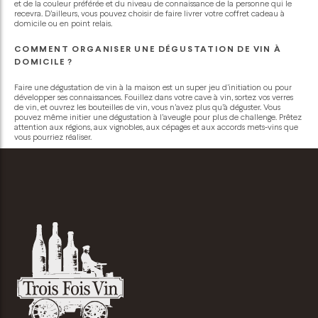
et de la couleur préférée et du niveau de connaissance de la personne qui le
recevra. D’ailleurs, vous pouvez choisir de faire livrer votre coffret cadeau à
domicile ou en point relais.
COMMENT ORGANISER UNE DÉGUSTATION DE VIN À
DOMICILE ?
Faire une dégustation de vin à la maison est un super jeu d’initiation ou pour
développer ses connaissances. Fouillez dans votre cave à vin, sortez vos verres
de vin, et ouvrez les bouteilles de vin, vous n’avez plus qu’à déguster. Vous
pouvez même initier une dégustation à l’aveugle pour plus de challenge. Prêtez
attention aux régions, aux vignobles, aux cépages et aux accords mets-vins que
vous pourriez réaliser.