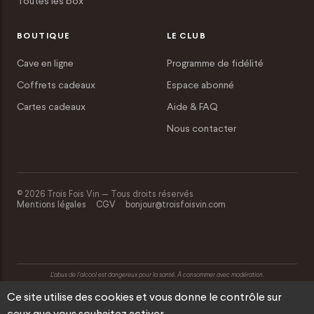
Toutes les box
BOUTIQUE
LE CLUB
Cave en ligne
Programme de fidélité
Coffrets cadeaux
Espace abonné
Cartes cadeaux
Aide & FAQ
Nous contacter
© 2026 Trois Fois Vin — Tous droits réservés
Mentions légales
CGV
bonjour@troisfoisvin.com
L’abus de l’alcool est dangereux pour la santé. À consommer avec modération.
Ce site utilise des cookies et vous donne le contrôle sur
ceux que vous souhaitez activer