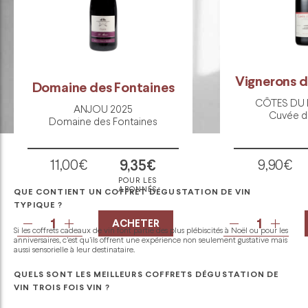
Vignerons d
Domaine des Fontaines
CÔTES DU 
ANJOU 2025
Cuvée d
Domaine des Fontaines
11,00€
9,35€
9,90€
POUR LES
ABONNÉS
QUE CONTIENT UN COFFRET DÉGUSTATION DE VIN
TYPIQUE ?
quantité
quantité
ACHETER
Si les coffrets cadeaux de vin font partie des plus plébiscités à Noël ou pour les
de
de
anniversaires, c’est qu’ils offrent une expérience non seulement gustative mais
Domaine
Vignerons
aussi sensorielle à leur destinataire.
des
d'Estézarg
Fontaines
CÔTES
QUELS SONT LES MEILLEURS COFFRETS DÉGUSTATION DE
ANJOU
DU
VIN TROIS FOIS VIN ?
2025
RHÔNE