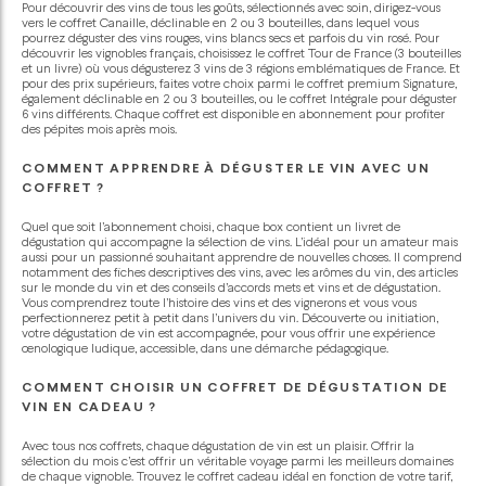
Le
2024
Pour découvrir des vins de tous les goûts, sélectionnés avec soin, dirigez-vous
vers le coffret Canaille, déclinable en 2 ou 3 bouteilles, dans lequel vous
Murier
Cuvée
pourrez déguster des vins rouges, vins blancs secs et parfois du vin rosé. Pour
des
découvrir les vignobles français, choisissez le coffret Tour de France (3 bouteilles
Galets
et un livre) où vous dégusterez 3 vins de 3 régions emblématiques de France. Et
pour des prix supérieurs, faites votre choix parmi le coffret premium Signature,
également déclinable en 2 ou 3 bouteilles, ou le coffret Intégrale pour déguster
6 vins différents. Chaque coffret est disponible en abonnement pour profiter
des pépites mois après mois.
COMMENT APPRENDRE À DÉGUSTER LE VIN AVEC UN
COFFRET ?
Quel que soit l’abonnement choisi, chaque box contient un livret de
dégustation qui accompagne la sélection de vins. L’idéal pour un amateur mais
aussi pour un passionné souhaitant apprendre de nouvelles choses. Il comprend
notamment des fiches descriptives des vins, avec les arômes du vin, des articles
sur le monde du vin et des conseils d’accords mets et vins et de dégustation.
Vous comprendrez toute l’histoire des vins et des vignerons et vous vous
perfectionnerez petit à petit dans l’univers du vin. Découverte ou initiation,
votre dégustation de vin est accompagnée, pour vous offrir une expérience
œnologique ludique, accessible, dans une démarche pédagogique.
COMMENT CHOISIR UN COFFRET DE DÉGUSTATION DE
VIN EN CADEAU ?
Avec tous nos coffrets, chaque dégustation de vin est un plaisir. Offrir la
sélection du mois c’est offrir un véritable voyage parmi les meilleurs domaines
de chaque vignoble. Trouvez le coffret cadeau idéal en fonction de votre tarif,