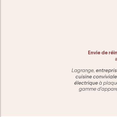
Envie de ré
a
entrepris
Lagrange,
cuisine conviviale
électrique
à plaqu
gamme d’apparei