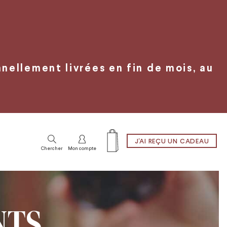
ellement livrées en fin de mois, au
J'AI REÇU UN CADEAU
Chercher
Mon compte
TS,