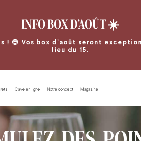
INFO BOX D’AOÛT
☀️
 ! 😎 Vos box d’août seront exceptionn
lieu du 15.
rets
Cave en ligne
Notre concept
Magazine
MULEZ DES POIN