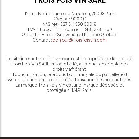
TROIS FOIS VIN SARL
12, rue Notre Dame de Nazareth, 75003 Paris
Capital : 9000 €
N° Siret : 527 811 350 00018
TVA Intracommunautaire : FR48527811350
Gérants : Hector Snowman et Philippe Grellard
Contact :
bonjour@troisfoisvin.com
Le site internet troisfoisvin.com est la propriété de la société
Trois Fois Vin SARL en sa totalité, ainsi que l’ensemble des
droits y afférant.
Toute utilisation, reproduction, intégrale ou partielle, est
systématiquement soumise à l’autorisation des propriétaires.
La marque Trois Fois Vin est une marque déposée et
protégée à l’I.N.P.I Paris.