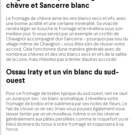
chèvre et Sancerre blanc
Le fromage de chèvre aime les vins blancs secs et vifs, avec
une bonne acidité et une certaine minéralité. Sa vivacité
rendra léger en bouche le fromage et le révélera sous son
meilleur jour. Si vous servez par un exemple un crottin de
Chavignol accompagné d’un Sancerre – pourquoi pas issu du
village même de Chavignol -, vous êtes sûrs de réussir votre
accord. Cela fonctionne d’une manière générale avec de
nombreux chèvres et des vins blancs secs et vifs de la vallée
de la Loire, mais n’hésitez pas à tenter d’autres accords!
Ossau Iraty et un vin blanc du sud-
ouest
Pour ce fromage de brebis typique du sud ouest, rien ne vaut
un Jurançon sec : vin blanc aromatique, il réveillera votre
fromage de brebis et le sublimera par ses notes de fleurs. Le
fait de choisir un vin sec (mais vous pouvez également vous
laisser tenter par un vin moelleux, même si on les réserve
généralement aux pâtes persillées comme le roquefort ou le
bleu) donnera du tonus à votre fromage et s’opposera à sa
force.