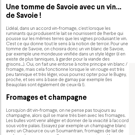
Une tomme de Savoie avec un vin…
de Savoie !
L’idéal, dans un accord vin-fromage, c’est lorsque les
ruminants qui produisent le lait se nourrissent de l’herbe qui
pousse sur les mêmes terres que les vignes produisant le vin.
C’est ce qui donne tout le sens à la notion de terroir. Pour une
tomme de Savoie, on choisira donc un vin blanc de Savoie,
par exemple une mondeuse vinifiée dans un style léger (il en
existe de plus tanniques, à garder pour la viande des
grisons…). Oui, on fait une entorse à notre principe vin blanc /
fromage, mais cela fonctionne lorsque le vin rouge est très
peu tannique et très léger, vous pourrez opter pour le Bugey,
proche, et ses vins à base de gamay par exemple (les
Beaujolais sont également de ceux-là !).
Fromages et champagne
Lorsqu’on dit vin-fromage, on ne pense pas toujours au
champagne, alors qu’il se marie très bien avec les fromages.
Les bulles vont venir alléger et donner de la vivacité à l’accord
sous votre palais. Essayez par exemple un champagne blanc
avec un Chaource ou un Soumaintrain, fromages de lait de