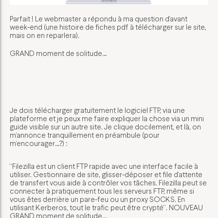
Parfait ! Le webmaster a répondu à ma question d’avant
week-end (une histoire de fiches pdf à télécharger sur le site,
mais on en reparlera).
GRAND moment de solitude…
Je dois télécharger gratuitement le logiciel FTP, via une
plateforme et je peux me faire expliquer la chose via un mini
guide visible sur un autre site. Je clique docilement, et là, on
m’annonce tranquillement en préambule (pour
m’encourager…?) :
“Filezilla est un client FTP rapide avec une interface facile à
utiliser. Gestionnaire de site, glisser-déposer et file d’attente
de transfert vous aide à contrôler vos tâches. Filezilla peut se
connecter à pratiquement tous les serveurs FTP, même si
vous êtes derrière un pare-feu ou un proxy SOCKS. En
utilisant Kerberos, tout le trafic peut être crypté”. NOUVEAU
GRAND moment de solitude…