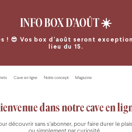
INFO BOX D’AOÛT
☀️
 ! 😎 Vos box d’août seront exceptionn
lieu du 15.
rets
Cave en ligne
Notre concept
Magazine
ienvenue dans notre cave en lig
our découvrir sans s’abonner, pour faire durer le plaisi
ou simplement par curiosité…