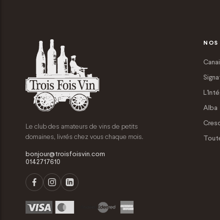
NOS
Canai
Signa
L'Inté
Alba
Cres
Le club des amateurs de vins de petits
domaines, livrés chez vous chaque mois.
Tout
bonjour@troisfoisvin.com
0142717610