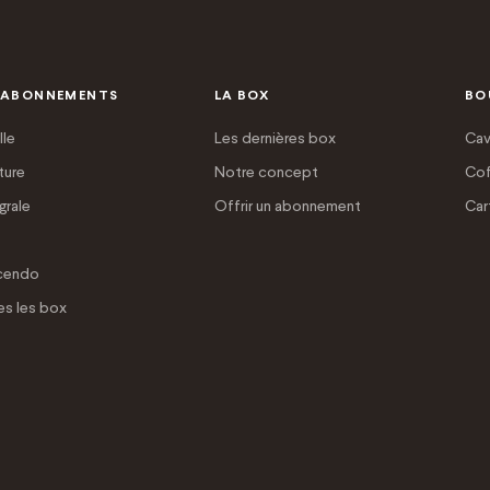
 ABONNEMENTS
LA BOX
BO
lle
Les dernières box
Cav
ture
Notre concept
Cof
grale
Offrir un abonnement
Car
cendo
es les box