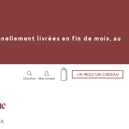
ellement livrées en fin de mois, au
J'AI REÇU UN CADEAU
Chercher
Mon compte
ne
r,