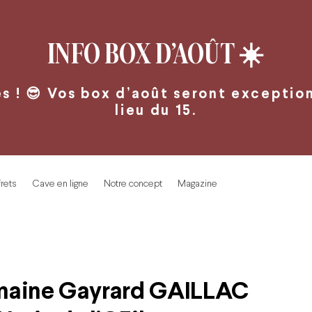
INFO BOX D’AOÛT
☀️
 ! 😎 Vos box d’août seront exceptionn
lieu du 15.
rets
Cave en ligne
Notre concept
Magazine
aine Gayrard GAILLAC