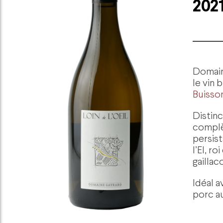
2021
Domain
le vin 
Buisso
Distinc
complè
persist
l’El, r
gaillac
Idéal 
porc au