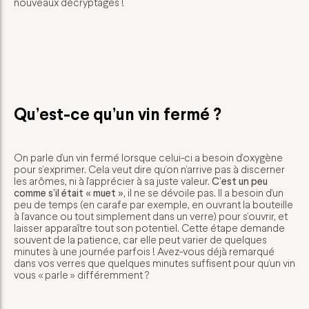
nouveaux décryptages !
Qu’est-ce qu’un vin fermé ?
On parle d’un vin fermé lorsque celui-ci a besoin d’oxygène
pour s’exprimer. Cela veut dire qu’on n’arrive pas à discerner
les arômes, ni à l’apprécier à sa juste valeur.
C’est un peu
comme s’il était « muet »
, il ne se dévoile pas. Il a besoin d’un
peu de temps (en carafe par exemple, en ouvrant la bouteille
à l’avance ou tout simplement dans un verre) pour s’ouvrir, et
laisser apparaître tout son potentiel. Cette étape demande
souvent de la patience, car elle peut varier de quelques
minutes à une journée parfois ! Avez-vous déjà remarqué
dans vos verres que quelques minutes suffisent pour qu’un vin
vous « parle » différemment ?