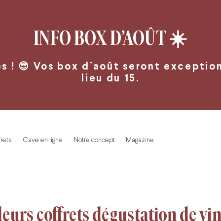
INFO BOX D’AOÛT
☀️
 ! 😎 Vos box d’août seront exceptionn
lieu du 15.
rets
Cave en ligne
Notre concept
Magazine
eurs coffrets dégustation de vin 