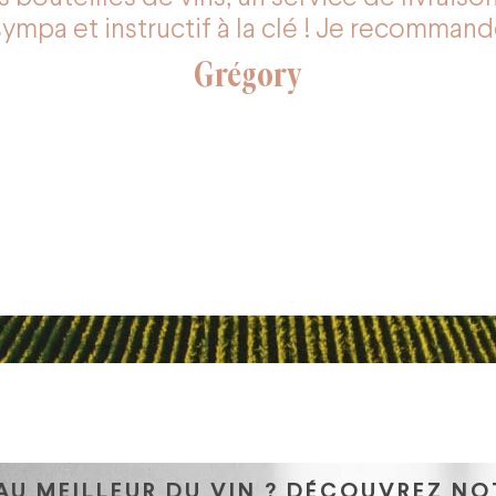
 sympa et instructif à la clé ! Je recomman
Grégory
.
AU MEILLEUR DU VIN ? DÉCOUVREZ NO