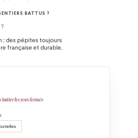
SENTIERS BATTUS ?
 ?
n : des pépites toujours
re française et durable.
s’initier les yeux fermés
S
outeilles