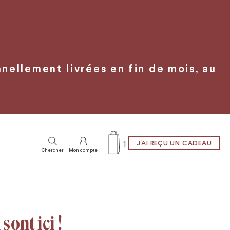
ellement livrées en fin de mois, au
1
J'AI REÇU UN CADEAU
Chercher
Mon compte
sont ici !