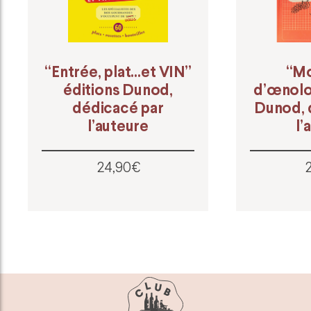
“Entrée, plat…et VIN”
“Mo
éditions Dunod,
d’œnolo
dédicacé par
Dunod, 
l’auteure
l’
24,90€