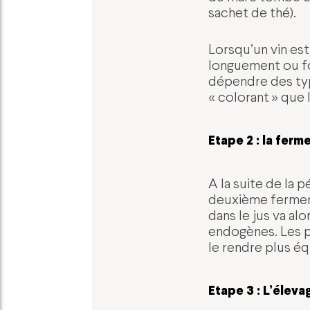
sachet de thé).
Lorsqu’un vin est
longuement ou fo
dépendre des typ
« colorant » que 
Etape 2 : la fer
A la suite de la 
deuxième ferment
dans le jus va al
endogènes. Les pr
le rendre plus équ
Etape 3 : L’éleva