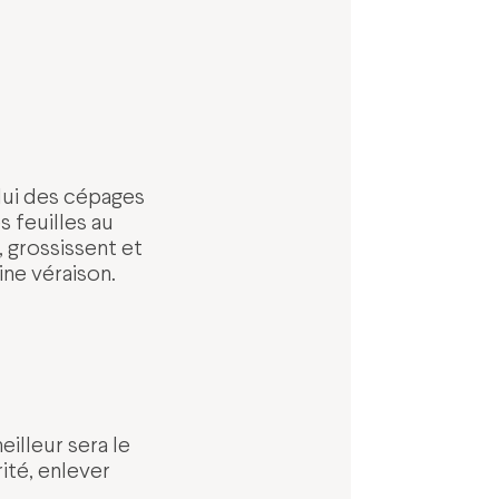
lui des cépages
 feuilles au
 grossissent et
ine véraison.
eilleur sera le
ité, enlever