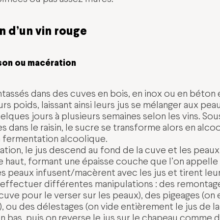
on d’un vin rouge
ison ou macération
ntassés dans des cuves en bois, en inox ou en béton 
urs poids, laissant ainsi leurs jus se mélanger aux pe
lques jours à plusieurs semaines selon les vins. Sous
dans le raisin, le sucre se transforme alors en alcool
fermentation alcoolique.
tion, le jus descend au fond de la cuve et les peaux 
e haut, formant une épaisse couche que l’on appelle
s peaux infusent/macèrent avec les jus et tirent leur
 effectuer différentes manipulations : des remontage
 cuve pour le verser sur les peaux), des pigeages (on
), ou des délestages (on vide entièrement le jus de l
 bas, puis on reverse le jus sur le chapeau comme de