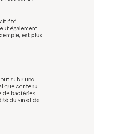
ait été
peut également
xemple, est plus
peut subir une
alique contenu
re de bactéries
ité du vin et de