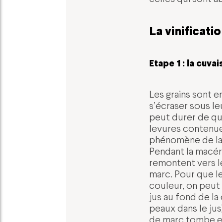
La vinificati
Etape 1 : la cuva
Les grains sont e
s’écraser sous le
peut durer de que
levures contenues 
phénomène de la 
Pendant la macéra
remontent vers l
marc. Pour que le
couleur, on peut
jus au fond de la
peaux dans le jus
de marc tombe en