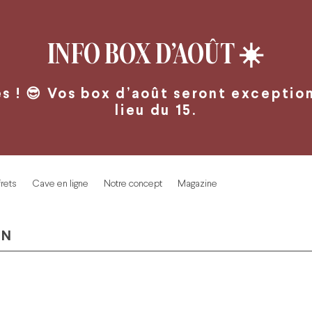
INFO BOX D’AOÛT
☀️
 ! 😎 Vos box d’août seront exceptionn
lieu du 15.
rets
Cave en ligne
Notre concept
Magazine
IN