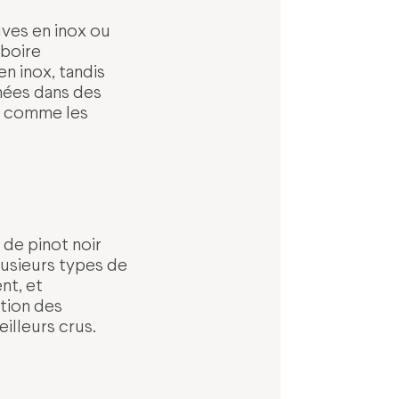
cuves en inox ou
 boire
n inox, tandis
nnées dans des
s, comme les
de pinot noir
lusieurs types de
nt, et
ction des
illeurs crus.