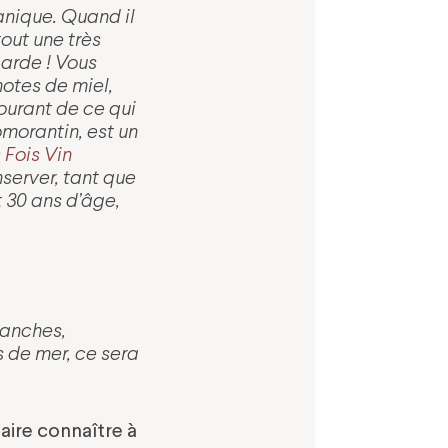
anique. Quand il
tout une très
garde ! Vous
notes de miel,
urant de ce qui
morantin, est un
 Fois Vin
server, tant que
 30 ans d’âge,
lanches,
s de mer, ce sera
faire connaître à