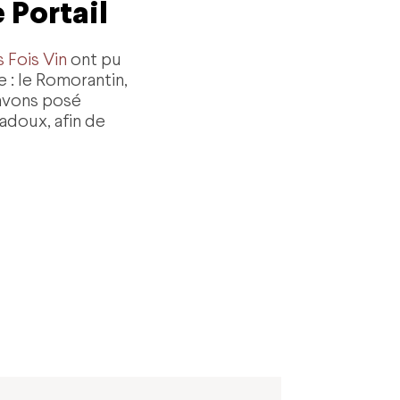
Portail
s Fois Vin
ont pu
e : le Romorantin,
avons posé
adoux, afin de