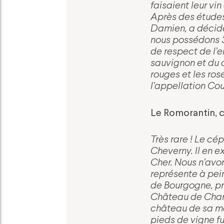
faisaient leur vin
Après des études 
Damien, a décidé
nous possédons 
de respect de l’e
sauvignon et du 
rouges et les ros
l’appellation Co
Le Romorantin, c
Très rare ! Le cé
Cheverny. Il en ex
Cher. Nous n’avo
représente à pein
de Bourgogne, pr
Château de Chamb
château de sa mè
pieds de vigne fu