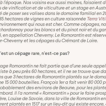
 à l’époque. Nos voisins eux aussi moines, faisaient du
de vinification et de viticulture et un stage en Aust
 de poser ses valises dans le domaine familial en 2
35 hectares de vignes en
culture raisonnée
Terra Viti
nvironnement qui nous est cher.
Comme cépages, nou
chardonnay pour les blancs et du pinot noir et du ga
é, en appellation Cheverny. Le Romorantin est réserv
ur-Cheverny et les cépages du Crémant de Loire.
’est un cépage rare, n’est-ce pas?
page Romorantin ne fait partie que d’une seule appell
iste à peu près 60 hectares, et il ne se trouve que dan
ns que 3 hectares de Romorantin plantés sur le doma
e 15 000 bouteilles.
François 1er a fait venir 80 000 
obablement des environs de Beaune, pour les plante
ord. Il l’a nommé « Romorantin » pour le faire prosp
re, Louise de Savoie, dans la ville de Romorantin en
rent plantés en 1517 sur un lieu-dit qui existe encore,