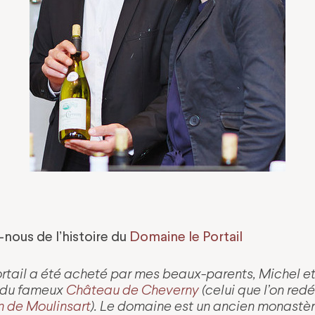
-nous de l’histoire du
Domaine le Portail
tail a été acheté par mes beaux-parents, Michel et N
m du fameux
Château de Cheverny
(celui que l’on re
m de Moulinsart
). Le domaine est un ancien monastèr