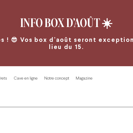
INFO BOX D’AOÛT
☀️
 ! 😎 Vos box d’août seront exceptionn
lieu du 15.
rets
Cave en ligne
Notre concept
Magazine