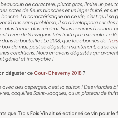
 beaucoup de caractère, plutôt gras, limite un peu t
e des notes de fleurs blanches et un léger fruité, et sur
 bouche. La caractéristique de ce vin, c’est qu’il se 
er 10 ans sans problème, il se développera sur des 
, plus terroir, plus minéral.
Nous sommes à contre-co
ent avec du Sauvignon très fruité par exemple.
Le Ro
re dans la bouteille ! Le 2018, que les abonnés de
Trois
a box de mai, peut se déguster maintenant, ou se con
nnes conditions. Nous en avons dégustés qui avaient
t génial et incroyable !
on déguster ce
Cour-Cheverny 2018
?
vec des asperges, c’est la saison ! Des viandes b
es, coquilles Saint-Jacques, ou un plateau de fruit
s que Trois Fois Vin ait sélectionné ce vin pour le 