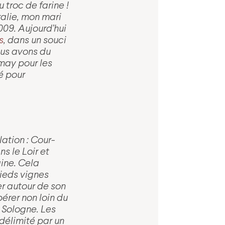
 troc de farine !
ralie, mon mari
009. Aujourd’hui
s
,
dans un souci
s avons du
may pour les
é pour
ation : Cour-
s le Loir et
ine. Cela
pieds vignes
r autour de son
érer non loin du
 Sologne. Les
 délimité par un