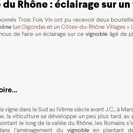
e du Rhône : éclairage sur un
bonnés Trois Fois Vin ont pu recevoir deux bouteil
Rhône
(un
Gigondas
et un
Côtes-du-Rhône Villages « L
vignoble
nous de faire un éclairage sur ce
âgé de pl
toire…
 la vigne dans le Sud au IVème siècle avant J.C., à Mar
e, la viticulture se développe un peu plus tard, au
ontant le long de la vallée du Rhône, les Romains s’i
vignoble
 dans l’aménagement du
en plantant de