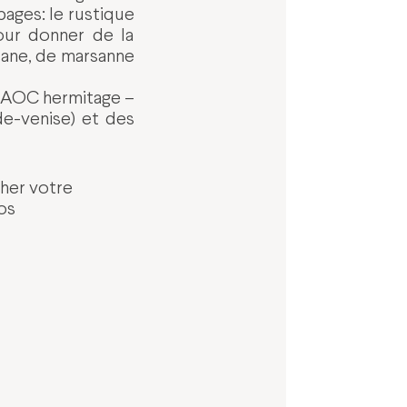
pages: le rustique
pour donner de la
sane, de marsanne
e (AOC hermitage –
de-venise) et des
cher votre
os