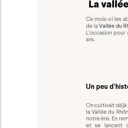
La vallé
Ce mois-ci les a
Vallée du 
de la
L’occasion pour 
ans.
Un peu d’his
On cultivait déjà
la Vallée du Rhôn
notre ère. En rem
et se lancent