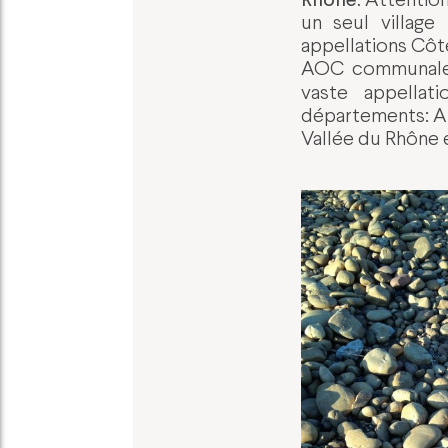
un seul villag
appellations Côt
AOC communales
vaste appellat
départements: Ard
Vallée du Rhône e