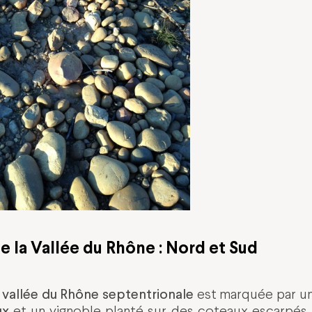
e la Vallée du Rhône : Nord et Sud
vallée du Rhône septentrionale
a
est marquée par un 
ux
et un vignoble planté sur des coteaux escarpés.