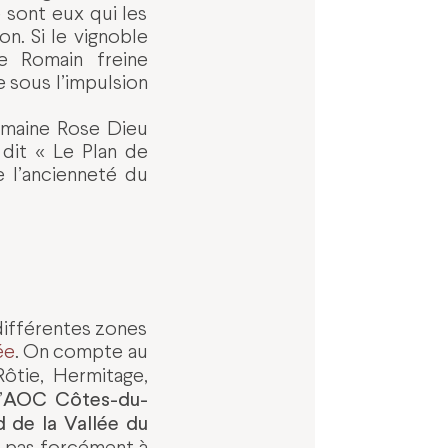
 sont eux qui les
n. Si le vignoble
e Romain freine
 sous l’impulsion
domaine Rose Dieu
 dit « Le Plan de
e l’ancienneté du
différentes zones
ée
. On compte au
Rôtie, Hermitage,
AOC Côtes-du-
’
d de la Vallée du
 pas forcément à