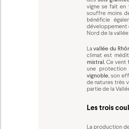
vigne se fait en
souffre moins de 
bénéficie égal
développement de
Nord de la vallée
vallée du Rhô
La
climat est médit
mistral
. Ce vent 
une protection 
vignoble
, son ef
de natures très 
partie de la Vall
Les trois cou
La production d