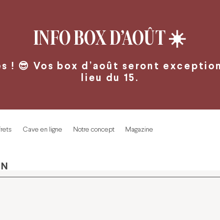
INFO BOX D’AOÛT
☀️
 ! 😎 Vos box d’août seront exceptionn
lieu du 15.
rets
Cave en ligne
Notre concept
Magazine
IN