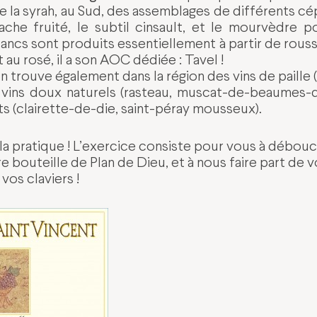
ie la syrah, au Sud, des assemblages de différents cé
nache fruité, le subtil cinsault, et le mourvèdre 
lancs sont produits essentiellement à partir de rous
 au rosé, il a son AOC dédiée : Tavel !
n trouve également dans la région des vins de paill
es vins doux naturels (rasteau, muscat-de-beaumes-
s (clairette-de-die, saint-péray mousseux).
 la pratique ! L’exercice consiste pour vous à débou
 bouteille de Plan de Dieu, et à nous faire part de v
os claviers !