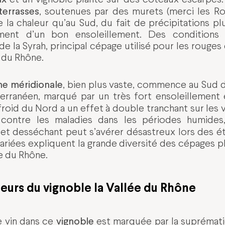
terrasses
, soutenues par des murets (merci les Rom
la chaleur qu’au Sud, du fait de précipitations plu
ement d’un bon ensoleillement. Des conditions 
 la Syrah, principal cépage utilisé pour les rouges 
 du Rhône.
ne méridionale
, bien plus vaste, commence au Sud 
erranéen, marqué par un très fort ensoleillement
froid du Nord a un effet à double tranchant sur les vig
contre les maladies dans les périodes humides,
fet desséchant peut s’avérer désastreux lors des ét
variées expliquent la grande diversité des cépages p
ée du Rhône.
leurs du vignoble la Vallée du Rhône
vignoble
e vin dans ce
est marquée par la suprémati