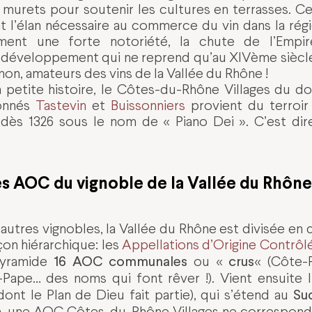
 murets pour soutenir les cultures en terrasses. Ce
 l’élan nécessaire au commerce du vin dans la régio
ement une forte notoriété, la chute de l’Empir
développement qui ne reprend qu’au XIVème siècle
on, amateurs des vins de la Vallée du Rhône !
la petite histoire, le Côtes-du-Rhône Villages du 
bonnés
Tastevin
et
Buissonniers
provient du terroir
é dès 1326 sous le nom de « Piano Dei ». C’est dir
es AOC du vignoble de la Vallée du Rhône
utres vignobles, la Vallée du Rhône est divisée en 
on hiérarchique: les
Appellations d’Origine Contrôl
16 AOC communales
crus
pyramide
ou «
« (Côte-
ape… des noms qui font rêver !). Vient ensuite l
Su
dont le Plan de Dieu fait partie), qui s’étend au
on, une AOC Côtes-du-Rhône Villages ne correspond