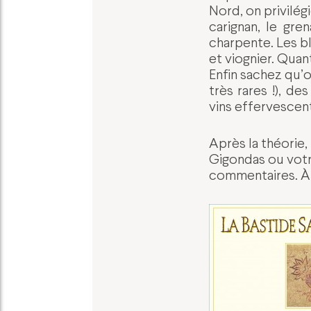
Nord, on privilég
carignan, le gre
charpente. Les b
et viognier. Quant
Enfin sachez qu’o
très rares !), d
vins effervescent
Après la théorie,
Gigondas ou votre
commentaires. À v