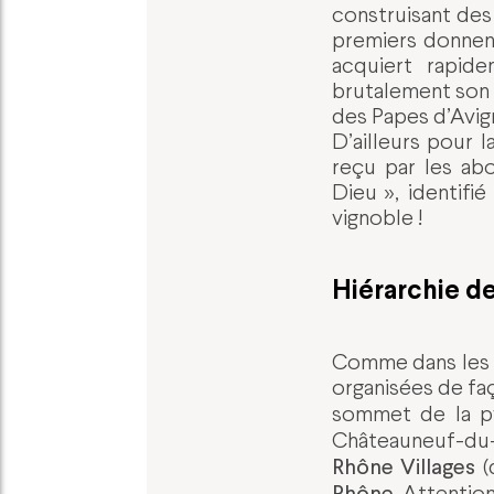
construisant des
premiers donnent
acquiert rapid
brutalement son 
des Papes d’Avign
D’ailleurs pour 
reçu par les a
Dieu », identifi
vignoble !
Hiérarchie d
Comme dans les a
organisées de faç
sommet de la 
Châteauneuf-du-P
Rhône Villages
(
Rhône
. Attenti