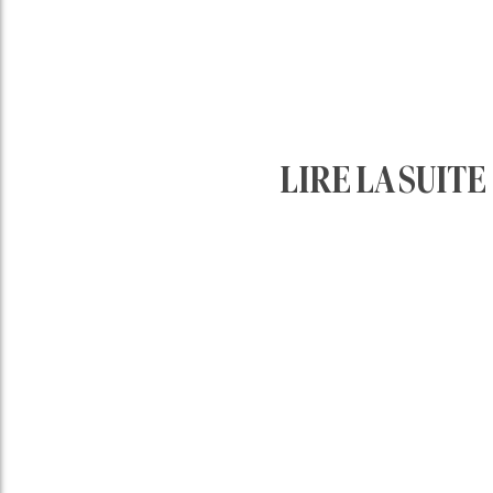
Vin et climat : le
réchauffement
climatique va tuer
LIRE LA SUITE
le vin ou au
contraire ?