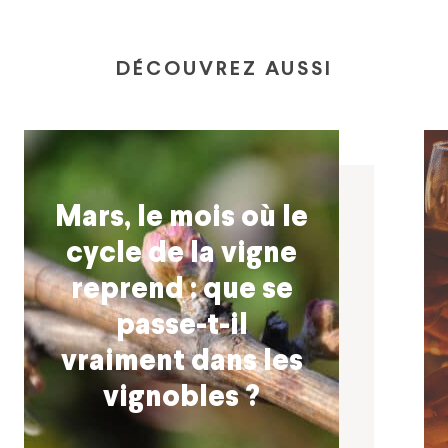
DÉCOUVREZ AUSSI
Mars, le mois où le
cycle de la vigne
reprend : que se
passe-t-il
vraiment dans les
vignobles ?