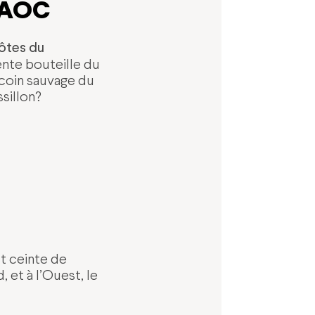
n AOC
tes du
nte bouteille du
ecoin sauvage du
sillon?
st ceinte de
 et à l’Ouest, le