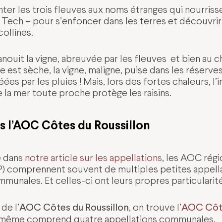
nter les trois fleuves aux noms étranges qui nourrisse
le Tech – pour s’enfoncer dans les terres et découvrir
collines.
nouit la vigne, abreuvée par les fleuves et bien au ch
le est sèche, la vigne, maligne, puise dans les réserve
ées par les pluies ! Mais, lors des fortes chaleurs, l’
e la mer toute proche protège les raisins.
 l’AOC Côtes du Roussillon
 dans
notre article sur les appellations
, les AOC régi
comprennent souvent de multiples petites appella
munales. Et celles-ci ont leurs propres particularité
AOC Côtes du Roussillon
AOC Côte
 de l’
, on trouve l’
le même comprend quatre appellations communales.