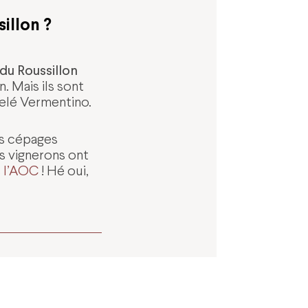
illon ?
du Roussillon
. Mais ils sont
pelé Vermentino.
ds cépages
es vignerons ont
s
l’AOC
! Hé oui,