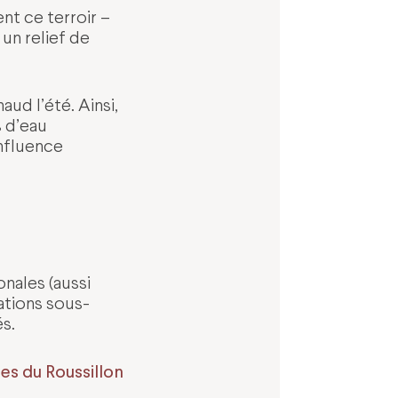
nt ce terroir –
 un relief de
aud l’été. Ainsi,
s d’eau
influence
onales (aussi
tions sous-
s.
s du Roussillon