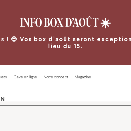
INFO BOX D’AOÛT
☀️
 ! 😎 Vos box d’août seront exceptionn
lieu du 15.
rets
Cave en ligne
Notre concept
Magazine
IN