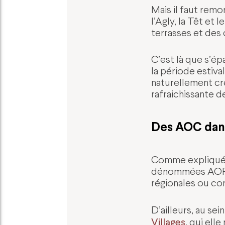
Mais il faut remo
l’Agly, la Têt et 
terrasses et des 
C’est là que s’épa
la période estiva
naturellement cré
rafraichissante d
Des AOC dans
Comme expliqué
dénommées AOP) 
régionales ou com
D’ailleurs, au sein
Villages
, qui el