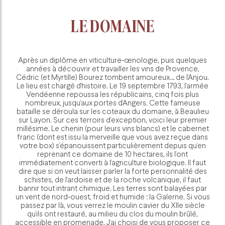
LE DOMAINE
Après un diplôme en viticulture-œnologie, puis quelques
années à découvrir et travailler les vins de Provence,
Cédric (et Myrtille) Bourez tombent amoureux… de l’Anjou.
Le lieu est chargé d’histoire. Le 19 septembre 1793, l’armée
Vendéenne repoussa les républicains, cinq fois plus
nombreux, jusqu’aux portes d’Angers. Cette fameuse
bataille se déroula sur les coteaux du domaine, à Beaulieu
sur Layon. Sur ces terroirs d’exception, voici leur premier
millésime. Le chenin (pour leurs vins blancs) et le cabernet
franc (dont est issu la merveille que vous avez reçue dans
votre box) s’épanouissent particulièrement depuis qu’en
reprenant ce domaine de 10 hectares, ils l’ont
immédiatement converti à l’agriculture biologique. Il faut
dire que si on veut laisser parler la forte personnalité des
schistes, de l’ardoise et de la roche volcanique, il faut
bannir tout intrant chimique. Les terres sont balayées par
un vent de nord-ouest, froid et humide : la Galerne. Si vous
passez par là, vous verrez le moulin cavier du XIIe siècle
qu’ils ont restauré, au milieu du clos du moulin brûlé,
accessible en promenade. J’ai choisi de vous proposer ce