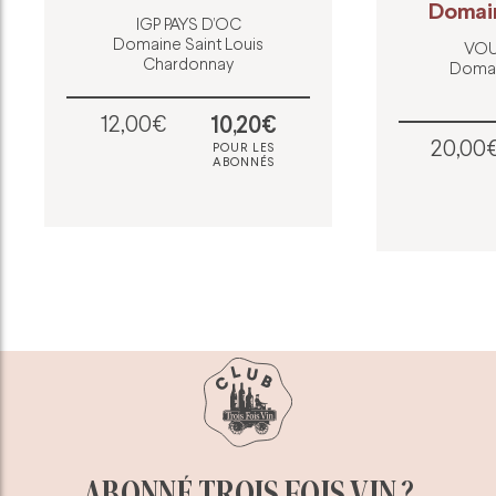
Domai
IGP PAYS D’OC
Domaine Saint Louis
VOU
Chardonnay
Domai
12,00€
10,20€
20,00
POUR LES
ABONNÉS
ABONNÉ TROIS FOIS VIN ?