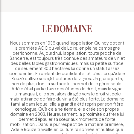
LE DOMAINE
Nous sommes en 1936 quand l’appellation Quincy obtient
la première AOC du val de Loire, en pleine campagne
berrichonne. Aujourd’hui, l’appellation, toute proche de
Sancerre, est toujours très connue des amateurs de vin et
des belles tables gastronomiques, mais sa petite surface
de seulement 300 hectares lui donne un statut assez
confidentiel. En parlant de confidentialité, c’est ici qu’Adèle
Rouzé cultive ses 5,5 hectares de vignes. Un grand jardin,
rien de plus, dont la surface lui permet de le gérer seule.
Adèle était partie faire des études de droit, mais la vigne
lui manquait, elle s’est alors dirigée vers le droit viticole
mais l’attirance de faire du vin a été plus forte. Le domaine
familial dans lequel elle a grandi a été repris par son frère
œnologue. Qu’à cela ne tienne, elle crée son propre
domaine en 2003. Heureusement, la proximité du frère lui
permet d’épauler sa sœur aux moments de forte
mobilisation ! Dans le pur respect de la matière première,
Adèle Rouzé travaille en culture raisonnée et n’utilise que