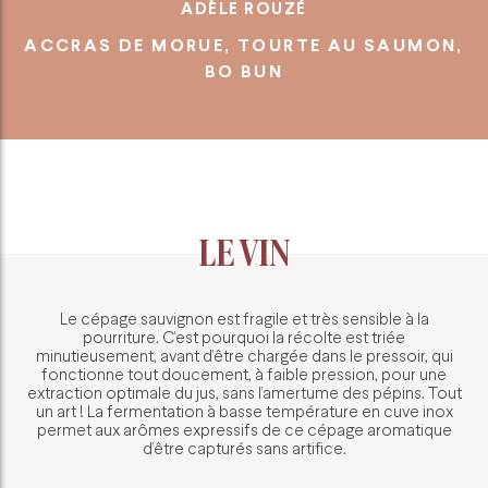
ADÈLE ROUZÉ
ACCRAS DE MORUE, TOURTE AU SAUMON,
BO BUN
LE VIN
Le cépage sauvignon est fragile et très sensible à la
pourriture. C’est pourquoi la récolte est triée
minutieusement, avant d’être chargée dans le pressoir, qui
fonctionne tout doucement, à faible pression, pour une
extraction optimale du jus, sans l’amertume des pépins. Tout
un art ! La fermentation à basse température en cuve inox
permet aux arômes expressifs de ce cépage aromatique
d’être capturés sans artifice.