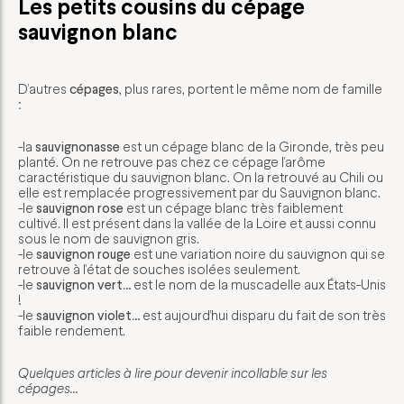
Les petits cousins du cépage
sauvignon blanc
D’autres
cépages
, plus rares, portent le même nom de famille
:
-la
sauvignonasse
est un cépage blanc de la Gironde, très peu
planté. On ne retrouve pas chez ce cépage l’arôme
caractéristique du sauvignon blanc. On la retrouvé au Chili ou
elle est remplacée progressivement par du Sauvignon blanc.
-le
sauvignon rose
est un cépage blanc très faiblement
cultivé. Il est présent dans la vallée de la Loire et aussi connu
sous le nom de sauvignon gris.
-le
sauvignon rouge
est une variation noire du sauvignon qui se
retrouve à l’état de souches isolées seulement.
-le
sauvignon vert
… est le nom de la muscadelle aux États-Unis
!
-le
sauvignon violet
… est aujourd’hui disparu du fait de son très
faible rendement.
Quelques articles à lire pour devenir incollable sur les
cépages…