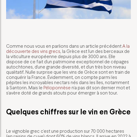
Comme nous vous en parlions dans un article précédent
A la
découverte des vins grecs
, la Grèce est l’un des berceaux de
la viticulture européenne depuis plus de 3000 ans. Elle
dispose de ce fait d’un patrimoine exceptionnel de cépages
autochtones, d’une grande diversité, et d’un très bon niveau
qualitatif. Nulle surprise que les vins de Grèce sont en train de
conquérir la France. Évidemment, on compte parmi les
pépites les incroyables nectars nés dans les îles, notamment
à Santorin. Mais le
Péloponnèse
n’a pas dit son dernier mot et
s’avère doté de grands atouts pour émerger à son tour.
Quelques chiffres sur le vin en Grèce
Le vignoble grec c’est une production sur 70 000 hectares
(en raisins de cuve) dont 60% de vins blancs. Il arrive en 2022 à