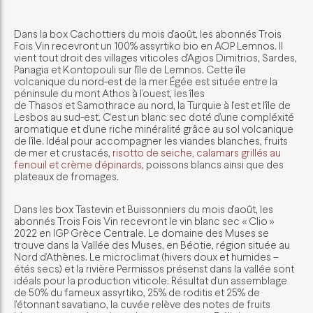
Dans la box Cachottiers du mois d’août, les abonnés Trois
Fois Vin recevront un 100% assyrtiko bio en AOP Lemnos. Il
vient tout droit des villages viticoles d’Agios Dimitrios, Sardes,
Panagia et Kontopouli sur l’île de Lemnos. Cette île
volcanique du nord-est de la mer Égée est située entre la
péninsule du mont Athos à l’ouest, les îles
de Thasos et Samothrace au nord, la Turquie à l’est et l’île de
Lesbos au sud-est. C’est un blanc sec doté d’une compléxité
aromatique et d’une riche minéralité grâce au sol volcanique
de l’île. Idéal pour accompagner les viandes blanches, fruits
de mer et crustacés,
risotto de seiche, calamars grillés au
fenouil et crème d’épinards
, poissons blancs ainsi que des
plateaux de fromages.
Dans les box Tastevin et Buissonniers du mois d’août, les
abonnés Trois Fois Vin recevront le vin blanc sec « Clio »
2022 en IGP Grèce Centrale. Le domaine des Muses se
trouve dans la Vallée des Muses, en Béotie, région située au
Nord d’Athènes. Le microclimat (hivers doux et humides –
étés secs) et la rivière Permissos présenst dans la vallée sont
idéals pour la production viticole. Résultat d’un assemblage
de 50% du fameux assyrtiko, 25% de roditis et 25% de
l’étonnant savatiano, la cuvée relève des notes de fruits