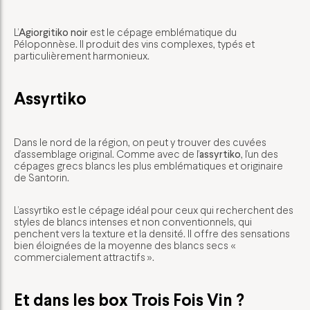
L’
Agiorgitiko noir
est le cépage emblématique du
Péloponnèse. Il produit des vins complexes, typés et
particulièrement harmonieux.
Assyrtiko
Dans le nord de la région, on peut y trouver des cuvées
d’assemblage original. Comme avec de l’
assyrtiko
, l’un des
cépages grecs blancs les plus emblématiques et originaire
de Santorin.
L’assyrtiko est le cépage idéal pour ceux qui recherchent des
styles de blancs intenses et non conventionnels, qui
penchent vers la texture et la densité. Il offre des sensations
bien éloignées de la moyenne des blancs secs «
commercialement attractifs ».
Et dans les box Trois Fois Vin ?