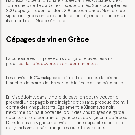
Naoussa, appellation phare située dans les Cyclades, c’est
toute une palette d’arômes insoupçonnés. Sans compter les
300 cépages recensés dont 200 autochtones ! Nombre de
vignerons grecs ont à cœur de les protéger car pour certains
ils datent de la Grèce Antique.
Cépages de vin en Grèce
La curiosité est un pré-requis obligatoire avec les vins
grecs
car les découvertes sont permanentes
.
Les cuvées 100%
malagousia
offrent des notes de pêche
blanche, de poire, de thé vert et à la finale saline délicieuse.
En Macédoine, dans le nord du pays, on peut y trouver le
preknadi
un cépage blanc indigène très rare, presque éteint. Il
donne des vins puissants. Également le
Xinomavro noir
. Il
n’exprime son haut potentiel pour des vins rouges de garde
qu’en terroir de contrainte hydrique et de vigueur modérées.
Dans le cas de vigueurs élevées il a une capacité à produire
de grands vins rosés, tranquilles ou effervescents