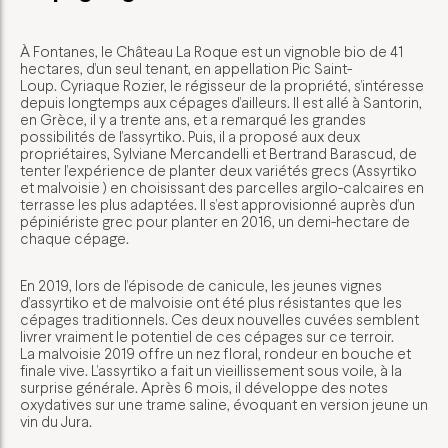
À Fontanes, le Château La Roque est un vignoble bio de 41
hectares, d’un seul tenant, en appellation Pic Saint-
Loup. Cyriaque Rozier, le régisseur de la propriété, s’intéresse
depuis longtemps aux cépages d’ailleurs. Il est allé à Santorin,
en Grèce, il y a trente ans, et a remarqué les grandes
possibilités de l’assyrtiko. Puis, il a proposé aux deux
propriétaires, Sylviane Mercandelli et Bertrand Barascud, de
tenter l’expérience de planter deux variétés grecs (Assyrtiko
et malvoisie ) en choisissant des parcelles argilo-calcaires en
terrasse les plus adaptées. Il s’est approvisionné auprès d’un
pépiniériste grec pour planter en 2016, un demi-hectare de
chaque cépage.
En 2019, lors de l’épisode de canicule, les jeunes vignes
d’assyrtiko et de malvoisie ont été plus résistantes que les
cépages traditionnels. Ces deux nouvelles cuvées semblent
livrer vraiment le potentiel de ces cépages sur ce terroir.
La malvoisie 2019 offre un nez floral, rondeur en bouche et
finale vive. L’assyrtiko a fait un vieillissement sous voile, à la
surprise générale. Après 6 mois, il développe des notes
oxydatives sur une trame saline, évoquant en version jeune un
vin du Jura.