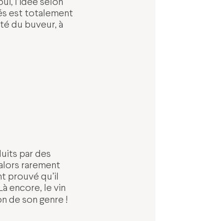
i, l’idée selon
rés est totalement
ité du buveur, à
duits par des
 alors rarement
nt prouvé qu’il
à encore, le vin
on de son genre !