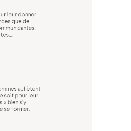
our leur donner
ences que de
communicantes,
stes….
 femmes achètent
e soit pour leur
 « bien s’y
e se former.