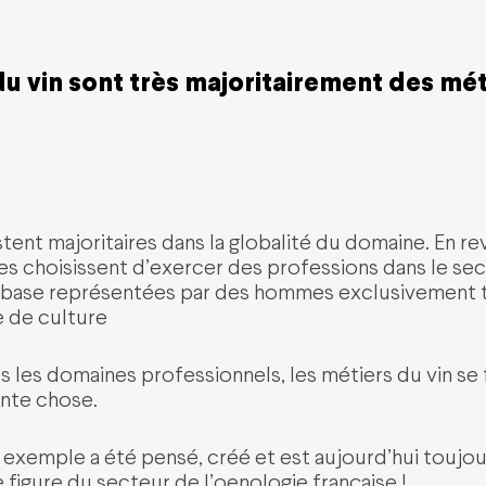
du vin sont très majoritairement des mét
estent majoritaires dans la globalité du domaine. En r
s choisissent d’exercer des professions dans le sect
 base représentées par des hommes exclusivement t
e de culture
les domaines professionnels, les métiers du vin se 
ente chose.
 exemple a été pensé, créé et est aujourd’hui toujour
figure du secteur de l’oenologie française !