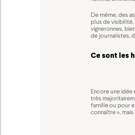
De même, des ass
plus de visibili
vigneronnes, bie
de journalistes, 
Ce sont les 
Encore une idée 
très majoritairem
famille ou pour e
connaître », mai