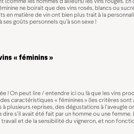
(comme les hommes d’ailleurs) les vins rouges. Eh ou
féminine ne boirait que des vins rosés, blancs ou suc
ts en matière de vin ont bien plus trait à la personnal
à ses goûts personnels qu’à son sexe !
vins « féminins »
ée ! On peut lire / entendre ici ou là que les vins pro
es caractéristiques « féminines » (les critères sont
is à plusieurs reprises, des dégustations à l’aveugle o
 dire s’il avait été fait par un homme ou une femme. L
 travail et de la sensibilité du vigneron, et non foncti