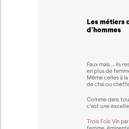
Les métiers 
d’hommes
Faux mais … ils r
en plus de femme
Même celles à la
de chai ou cheff
Comme dans tous 
c’est une excell
Trois Fois Vin
par
femme, éminente 