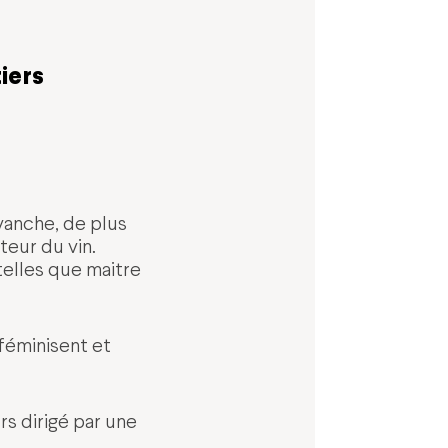
iers
evanche, de plus
eur du vin.
elles que maitre
féminisent et
s dirigé par une