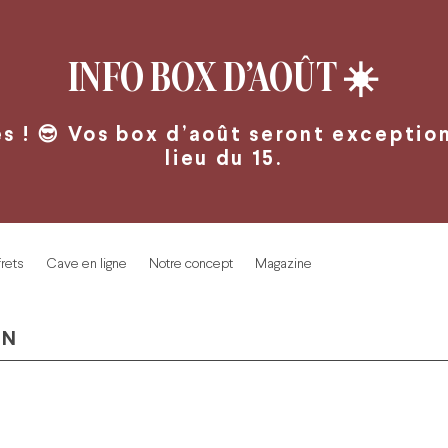
INFO BOX D’AOÛT
☀️
 ! 😎 Vos box d’août seront exceptionn
lieu du 15.
rets
Cave en ligne
Notre concept
Magazine
IN