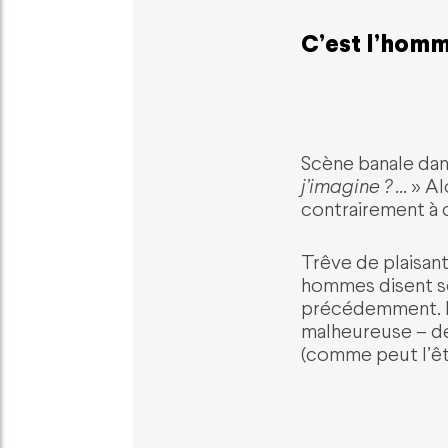
C’est l’homme
Scène banale dans
j’imagine ? …
» Al
contrairement à 
Trêve de plaisante
hommes disent s
précédemment. Ma
malheureuse – d
(comme peut l’êtr