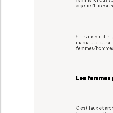
aujourd’hui conce
Si les mentalités
même des idées r
femmes/hommes. E
Les femmes p
C’est faux et arc