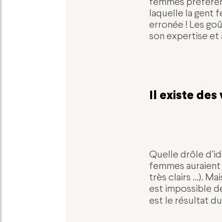
femmes préfèrent 
laquelle la gent 
erronée ! Les goû
son expertise et 
Il existe des 
Quelle drôle d’id
femmes auraient d
très clairs …). Ma
est impossible de
est le résultat du