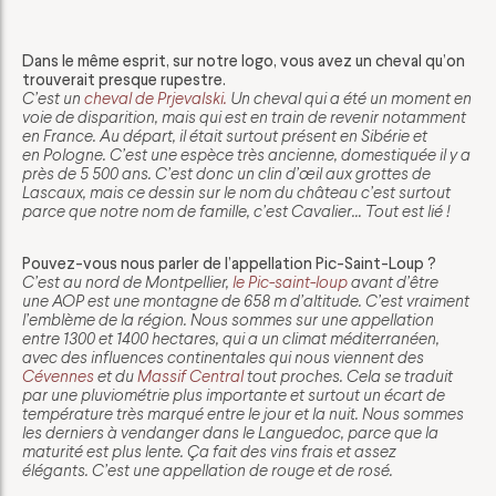
Dans le même esprit, sur notre logo, vous avez un cheval qu’on
trouverait presque rupestre.
C’est un
cheval de Prjevalski.
Un cheval qui a été un moment en
voie de disparition, mais qui est en train de revenir notamment
en France. Au départ, il était surtout présent en Sibérie et
en Pologne. C’est une espèce très ancienne, domestiquée il y a
près de 5 500 ans. C’est donc un clin d’œil aux grottes de
Lascaux, mais ce dessin sur le nom du château c’est surtout
parce que notre nom de famille, c’est Cavalier… Tout est lié !
Pouvez-vous nous parler de l’appellation Pic-Saint-Loup ?
C’est au nord de Montpellier,
le Pic-saint-loup
avant d’être
une AOP est une montagne de 658 m d’altitude. C’est vraiment
l’emblème de la région. Nous sommes sur une appellation
entre 1300 et 1400 hectares, qui a un climat méditerranéen,
avec des influences continentales qui nous viennent des
Cévennes
et du
Massif Central
tout proches. Cela se traduit
par une pluviométrie plus importante et surtout un écart de
température très marqué entre le jour et la nuit. Nous sommes
les derniers à vendanger dans le Languedoc, parce que la
maturité est plus lente. Ça fait des vins frais et assez
élégants. C’est une appellation de rouge et de rosé.