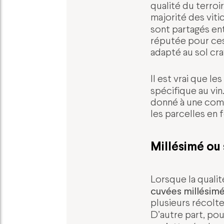
qualité du terroi
majorité des viti
sont partagés entr
réputée pour ces
adapté au sol cra
Il est vrai que l
spécifique au vin
donné à une commu
les parcelles en 
Millésimé ou 
Lorsque la quali
cuvées millésim
plusieurs récolte
D’autre part, pou