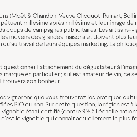
ns (Moët & Chandon, Veuve Clicquot, Ruinart, Bollin
rpétuent millésime après millésime et leur image de
ds coups de campagnes publicitaires. Les artisans-vig
 les moyens des grandes maisons et doivent plus leur
in qu’au travail de leurs équipes marketing. La philos
aut questionner l’attachement du dégustateur à l’imag
 marque en particulier ; si il est amateur de vin, ce s
il trouvera son bonheur.
les vignerons que vous trouverez les pratiques cultur
iées BIO ou non. Sur cette question, la région est à la
ignoble étant certifié (contre 9% à l’échelle national
: c’est le vignoble qui connaît actuellement le plus f