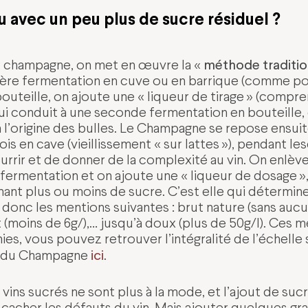
u avec un peu plus de sucre résiduel ?
méthode traditio
u champagne, on met en œuvre la «
ière fermentation en cuve ou en barrique (comme pour
bouteille, on ajoute une « liqueur de tirage » (compre
ui conduit à une seconde fermentation en bouteille, 
à l’origine des bulles. Le Champagne se repose ensui
s en cave (vieillissement « sur lattes »), pendant les
rrir et de donner de la complexité au vin. On enlève
fermentation et on ajoute une « liqueur de dosage »
ant plus ou moins de sucre. C’est elle qui détermine
 donc les mentions suivantes : brut nature (sans auc
t (moins de 6g/),… jusqu’à doux (plus de 50g/l). Ces 
ies, vous pouvez retrouver l’intégralité de l’échelle s
ici
on du Champagne
.
vins sucrés ne sont plus à la mode, et l’ajout de su
cacher les défauts du vin. Mais ajouter quelques g