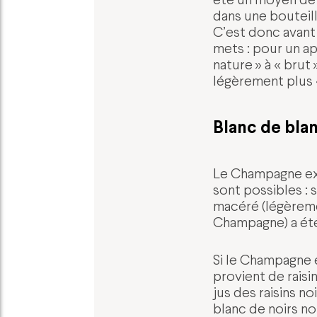
dans une bouteill
C’est donc avant
mets : pour un a
nature » à « brut 
légèrement plus 
Blanc de blan
Le Champagne exi
sont possibles : so
macéré (légèreme
Champagne) a été
Si le Champagne es
provient de raisi
jus des raisins n
blanc de noirs no