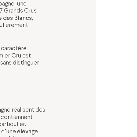
mpagne, une
 17 Grands Crus
 des Blancs
,
culièrement
n caractère
mier Cru
est
 sans distinguer
gne réalisent des
i contiennent
articulier.
élevage
t d’une