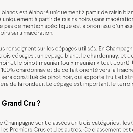
e blancs est élaboré uniquement à partir de raisin bla
é uniquement à partir de raisins noirs (sans macérati
e pas de mention spécifique est a priori issu d’un a
noirs sans macération.
 renseignent sur les cépages utilisés. En Champagne,
chardonnay
rois cépages : un cépage blanc, le
, et 
noir
pinot meunier
meunier
et le
(ou «
» tout court).
100% chardonnay et de ce fait orienté vers la fraicheu
 sera constitué de pinot noir, qui apporte fruit et st
ra de la rondeur. Le cépage est important, le terroi
 Grand Cru ?
Champagne sont classées en trois catégories : les 
, les Premiers Crus et…les autres. Ce classement est 