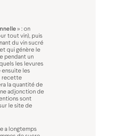
nnelle
» : on
 tout vin), puis
nant du vin sucré
et qui génère le
te pendant un
quels les levures
 ensuite les
, recette
ra la quantité de
une adjonction de
mentions sont
ur le site de
cre a longtemps
rammes de sucre