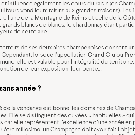
r et influence également les cours du raisin (en Cha
culteurs vend leurs raisins aux grandes maisons). Les
Montagne de Reims
Côte
e l’aire de la
et celle de la
 grands blancs de blancs, le chardonnay étant parti
yeux de cette aire.
es terroirs de ses deux aires champenoises donnent u
Grand Cru
Pre
. Cependant, lorsque l’appellation
ou
ne, elle est valable pour l’intégralité du territoire,
fonction de leur exposition, leur pente…
sans année ?
té de la vendange est bonne, les domaines de Champa
ées
. Elle se distinguent des cuvées « habituelles » qu
s car elle représentent l’excellence d’une année en p
r être millésimé, un Champagne doit avoir fait l’obje