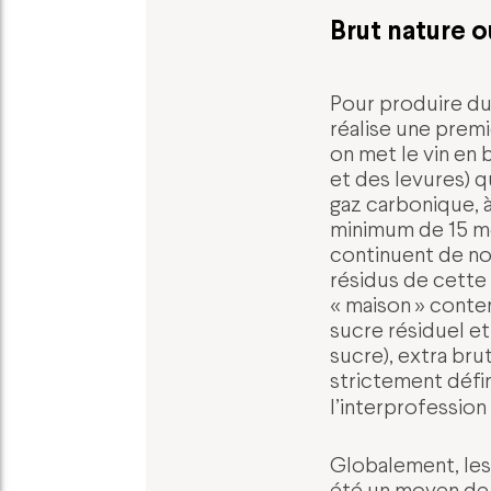
Brut nature o
Pour produire d
réalise une prem
on met le vin en 
et des levures) q
gaz carbonique, 
minimum de 15 moi
continuent de nou
résidus de cette 
« maison » conten
sucre résiduel et
sucre), extra bru
strictement défin
l’interprofessi
Globalement, les 
été un moyen de 