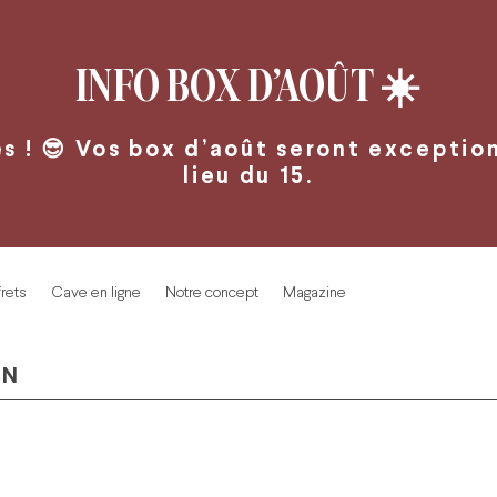
INFO BOX D’AOÛT
☀️
 ! 😎 Vos box d’août seront exceptionn
lieu du 15.
rets
Cave en ligne
Notre concept
Magazine
IN