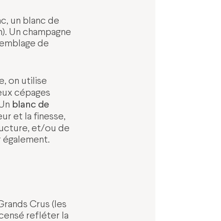
nc, un blanc de
on). Un champagne
ssemblage de
 on utilise
deux cépages
blanc de
 Un
r et la finesse,
ructure, et/ou de
r également.
Grands Crus (les
censé refléter la