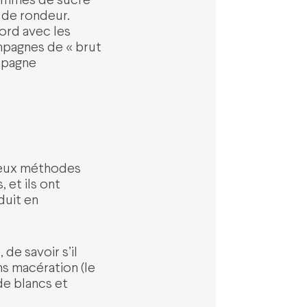
 de rondeur.
ord avec les
mpagnes de « brut
ampagne
 deux méthodes
, et ils ont
duit en
 de savoir s’il
ns macération (le
de blancs et