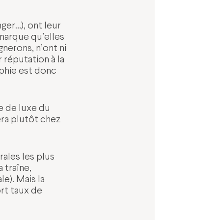
ger…), ont leur
 marque qu’elles
nerons, n’ont ni
 réputation à la
ophie est donc
e de luxe du
era plutôt chez
ales les plus
 traîne,
e). Mais la
ort taux de