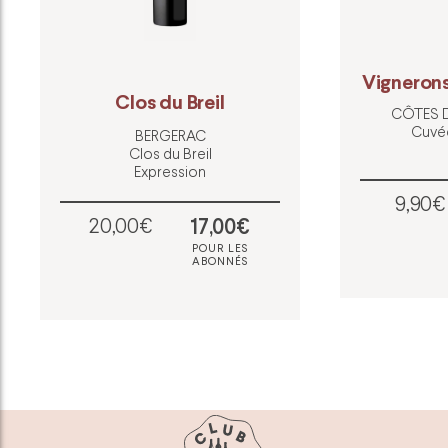
Vignerons
Clos du Breil
CÔTES 
Cuvée
BERGERAC
Clos du Breil
Expression
9,90€
20,00€
17,00€
POUR LES
ABONNÉS