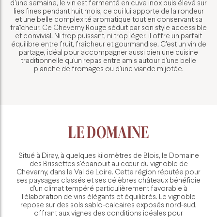
d'une semaine, le vin est fermenté en cuve inox puis élevé sur
lies fines pendant huit mois, ce qui lui apporte de la rondeur
et une belle complexité aromatique tout en conservant sa
fraîcheur. Ce Cheverny Rouge séduit par son style accessible
et convivial. Ni trop puissant, ni trop léger, il offre un parfait
équilibre entre fruit, fraîcheur et gourmandise. C'est un vin de
partage, idéal pour accompagner aussi bien une cuisine
traditionnelle qu'un repas entre amis autour d'une belle
planche de fromages ou d'une viande mijotée.
LE DOMAINE
Situé à Diray, à quelques kilomètres de Blois, le Domaine
des Brissettes s'épanouit au cœur du vignoble de
Cheverny, dans le Val de Loire. Cette région réputée pour
ses paysages classés et ses célèbres châteaux bénéficie
d'un climat tempéré particulièrement favorable à
l'élaboration de vins élégants et équilibrés. Le vignoble
repose sur des sols sablo-calcaires exposés nord-sud,
offrant aux vignes des conditions idéales pour