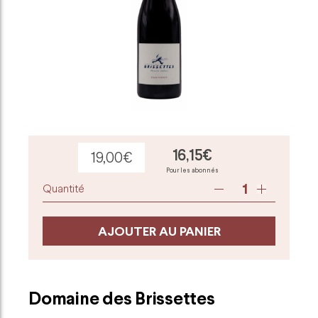
16,15€
19,00€
Pour les abonnés
quantité
de
Domaine
des
AJOUTER AU PANIER
Brissettes
CHEVERNY
2023
Maxime
Domaine des Brissettes
Cadoux