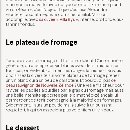
marieront à merveille avec ce type de mets. Faire un « grand
vin du Béarn », c’est l’objectif que c’est fixé Alexandre
Frontère lorsqu’il a repris le domaine familial. Mission
accomplie, avec
sa cuvée « Villa Bys »
, intense, profonde, aux
tannins fondus.
Le plateau de fromage
L’accord avec le fromage est toujours délicat. D’une manière
générale, on privilégie les vin blancs avec de la fraîcheur, en
tous cas, on évite absolument les rouges tanniques ! Si vous
choisissez la diversité sur votre plateau de formage prenez
un vin blanc qui a un peu de caractère. Et pourquoi pas
ce
beau sauvignon de Nouvelle Zélande
? Une vraie fraîcheur pour
raviver les papilles alourdies par le gras du fromage mais aussi
une belle intensité apportée par le climat néo-zélandais lui
permettront de tenir compagnie à la majorité des formages.
Évidemment, il aura un peu de mal à suivre à un puissant
roquefort, à qui on associera plus volontiers un vin doux.
Le dessert