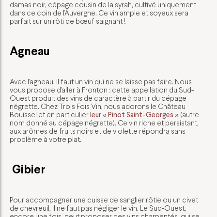
damas noir, cépage cousin de la syrah, cultivé uniquement
dans ce coin de l’Auvergne. Ce vin ample et soyeux sera
parfait sur un rôti de bœuf saignant !
Agneau
Avec l’agneau, il faut un vin qui ne se laisse pas faire. Nous
vous propose d’aller à Fronton : cette appellation du Sud-
Ouest produit des vins de caractère à partir du cépage
négrette. Chez Trois Fois Vin, nous adorons le Château
Bouissel et en particulier
leur « Pinot Saint-Georges »
(autre
nom donné au cépage négrette). Ce vin riche et persistant,
aux arômes de fruits noirs et de violette répondra sans
problème à votre plat.
Gibier
Pour accompagner une cuisse de sanglier rôtie ou un civet
de chevreuil, il ne faut pas négliger le vin. Le Sud-Ouest,
encore une fois, peut proposer des vins charpentés, qui se