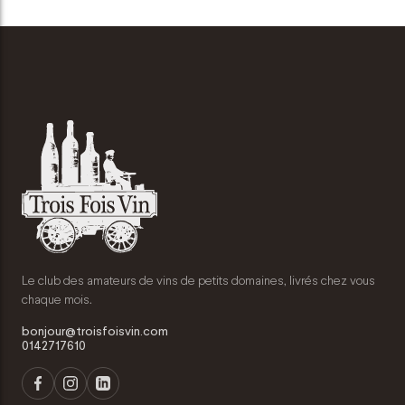
Le club des amateurs de vins de petits domaines, livrés chez vous
chaque mois.
bonjour@troisfoisvin.com
0142717610