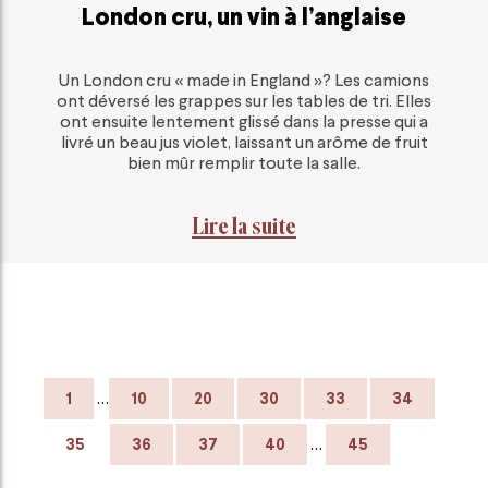
London cru, un vin à l’anglaise
Un London cru « made in England »? Les camions
ont déversé les grappes sur les tables de tri. Elles
ont ensuite lentement glissé dans la presse qui a
livré un beau jus violet, laissant un arôme de fruit
bien mûr remplir toute la salle.
Lire la suite
…
1
10
20
30
33
34
…
35
36
37
40
45