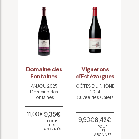
reil
Domaine des
Vignerons
C
Fontaines
d’Estézargues
Sai
2024
eil
ANJOU 2025
CÔTES DU RHÔNE
IGP 
Domaine des
2024
Fontaines
Cuvée des Galets
Châ
35€
OUR
11,00€
9,35€
ES
NNÉS
9,90€
8,42€
POUR
11,
LES
POUR
ABONNÉS
LES
ACHETER
ABONNÉS